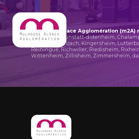
Mulhouse Alsace Agglomération (m2A) 
Bruebach
,
Brunstatt-didenheim
,
Chalam
Hombourg
,
Illzach
,
Kingersheim
,
Lutterb
Reiningue
,
Richwiller
,
Riedisheim
,
Rixhe
Wittenheim
,
Zillisheim
,
Zimmersheim
, d