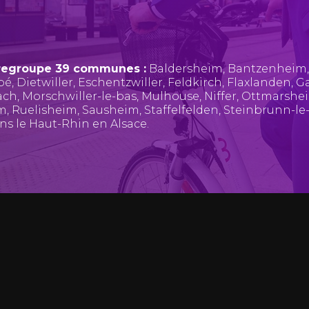
regroupe 39 communes :
Baldersheim
,
Bantzenheim
pé
,
Dietwiller
,
Eschentzwiller
,
Feldkirch
,
Flaxlanden
,
Ga
ach
,
Morschwiller-le-bas
,
Mulhouse
,
Niffer
,
Ottmarshe
im
,
Ruelisheim
,
Sausheim
,
Staffelfelden
,
Steinbrunn-le
ans le Haut-Rhin en Alsace.