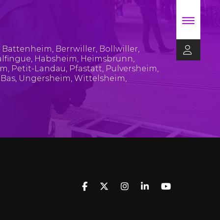
,
Battenheim
,
Berrwiller
,
Bollwiller
,
lfingue
,
Habsheim
,
Heimsbrunn
,
im
,
Petit-Landau
,
Pfastatt
,
Pulversheim
,
-Bas
,
Ungersheim
,
Wittelsheim
,