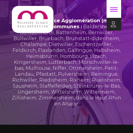
Mulhouse Alsace Agglomération (m2A)
regroupe 39 communes :
Baldersheim
,
Bantzenheim
,
Battenheim
,
Berrwiller
,
Bollwiller
,
Bruebach
,
Brunstatt-didenheim
,
Chalampé
,
Dietwiller
,
Eschentzwiller
,
Feldkirch
,
Flaxlanden
,
Galfingue
,
Habsheim
,
Heimsbrunn
,
Hombourg
,
Illzach
,
Kingersheim
,
Lutterbach
,
Morschwiller-le-
bas
,
Mulhouse
,
Niffer
,
Ottmarsheim
,
Petit-
Landau
,
Pfastatt
,
Pulversheim
,
Reiningue
,
Richwiller
,
Riedisheim
,
Rixheim
,
Ruelisheim
,
Sausheim
,
Staffelfelden
,
Steinbrunn-le-Bas
,
Ungersheim
,
Wittelsheim
,
Wittenheim
,
Zillisheim
,
Zimmersheim
, dans le Haut-Rhin
en Alsace.