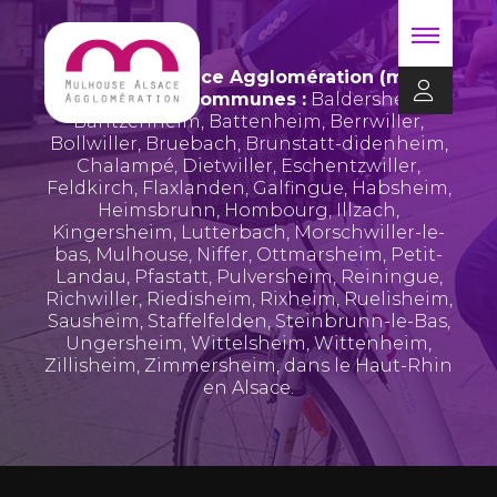
Mulhouse Alsace Agglomération (m2A)
regroupe 39 communes :
Baldersheim
,
Bantzenheim
,
Battenheim
,
Berrwiller
,
Bollwiller
,
Bruebach
,
Brunstatt-didenheim
,
Chalampé
,
Dietwiller
,
Eschentzwiller
,
Feldkirch
,
Flaxlanden
,
Galfingue
,
Habsheim
,
Heimsbrunn
,
Hombourg
,
Illzach
,
Kingersheim
,
Lutterbach
,
Morschwiller-le-
bas
,
Mulhouse
,
Niffer
,
Ottmarsheim
,
Petit-
Landau
,
Pfastatt
,
Pulversheim
,
Reiningue
,
Richwiller
,
Riedisheim
,
Rixheim
,
Ruelisheim
,
Sausheim
,
Staffelfelden
,
Steinbrunn-le-Bas
,
Ungersheim
,
Wittelsheim
,
Wittenheim
,
Zillisheim
,
Zimmersheim
, dans le Haut-Rhin
en Alsace.