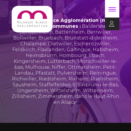
Mulhouse Alsace Agglomération (m2A)
regroupe 39 communes :
Baldersheim
,
Bantzenheim
,
Battenheim
,
Berrwiller
,
Bollwiller
,
Bruebach
,
Brunstatt-didenheim
,
Chalampé
,
Dietwiller
,
Eschentzwiller
,
Feldkirch
,
Flaxlanden
,
Galfingue
,
Habsheim
,
Heimsbrunn
,
Hombourg
,
Illzach
,
Kingersheim
,
Lutterbach
,
Morschwiller-le-
bas
,
Mulhouse
,
Niffer
,
Ottmarsheim
,
Petit-
Landau
,
Pfastatt
,
Pulversheim
,
Reiningue
,
Richwiller
,
Riedisheim
,
Rixheim
,
Ruelisheim
,
Sausheim
,
Staffelfelden
,
Steinbrunn-le-Bas
,
Ungersheim
,
Wittelsheim
,
Wittenheim
,
Zillisheim
,
Zimmersheim
, dans le Haut-Rhin
en Alsace.