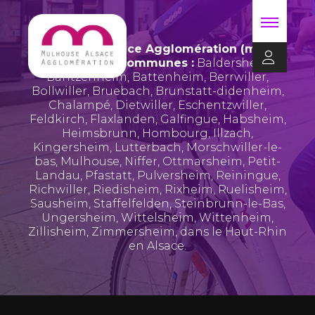
Mulhouse Alsace Agglomération (m2A)
regroupe 39 communes :
Baldersheim
,
Bantzenheim
,
Battenheim
,
Berrwiller
,
Bollwiller
,
Bruebach
,
Brunstatt-didenheim
,
Chalampé
,
Dietwiller
,
Eschentzwiller
,
Feldkirch
,
Flaxlanden
,
Galfingue
,
Habsheim
,
Heimsbrunn
,
Hombourg
,
Illzach
,
Kingersheim
,
Lutterbach
,
Morschwiller-le-
bas
,
Mulhouse
,
Niffer
,
Ottmarsheim
,
Petit-
Landau
,
Pfastatt
,
Pulversheim
,
Reiningue
,
Richwiller
,
Riedisheim
,
Rixheim
,
Ruelisheim
,
Sausheim
,
Staffelfelden
,
Steinbrunn-le-Bas
,
Ungersheim
,
Wittelsheim
,
Wittenheim
,
Zillisheim
,
Zimmersheim
, dans le Haut-Rhin
en Alsace.