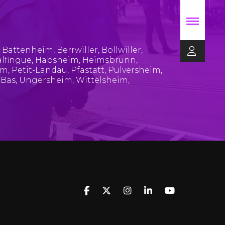
,
Battenheim
,
Berrwiller
,
Bollwiller
,
lfingue
,
Habsheim
,
Heimsbrunn
,
im
,
Petit-Landau
,
Pfastatt
,
Pulversheim
,
-Bas
,
Ungersheim
,
Wittelsheim
,