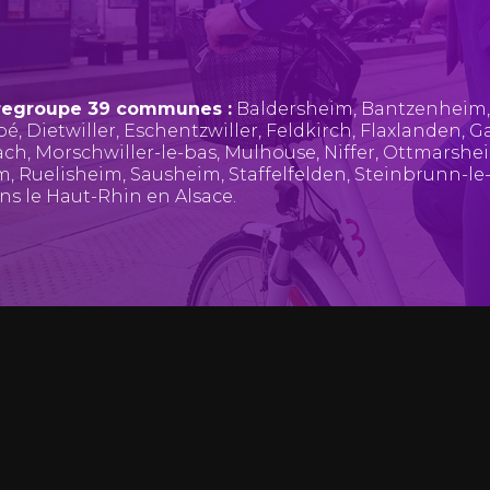
regroupe 39 communes :
Baldersheim
,
Bantzenheim
pé
,
Dietwiller
,
Eschentzwiller
,
Feldkirch
,
Flaxlanden
,
Ga
ach
,
Morschwiller-le-bas
,
Mulhouse
,
Niffer
,
Ottmarshe
im
,
Ruelisheim
,
Sausheim
,
Staffelfelden
,
Steinbrunn-le
ans le Haut-Rhin en Alsace.