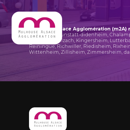
Mulhouse Alsace Agglomération (m2A) 
Bruebach
,
Brunstatt-didenheim
,
Chalam
Hombourg
,
Illzach
,
Kingersheim
,
Lutterb
Reiningue
,
Richwiller
,
Riedisheim
,
Rixhe
Wittenheim
,
Zillisheim
,
Zimmersheim
, d