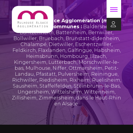
Mulhouse Alsace Agglomération (m2A)
regroupe 39 communes :
Baldersheim
,
Bantzenheim
,
Battenheim
,
Berrwiller
,
Bollwiller
,
Bruebach
,
Brunstatt-didenheim
,
Chalampé
,
Dietwiller
,
Eschentzwiller
,
Feldkirch
,
Flaxlanden
,
Galfingue
,
Habsheim
,
Heimsbrunn
,
Hombourg
,
Illzach
,
Kingersheim
,
Lutterbach
,
Morschwiller-le-
bas
,
Mulhouse
,
Niffer
,
Ottmarsheim
,
Petit-
Landau
,
Pfastatt
,
Pulversheim
,
Reiningue
,
Richwiller
,
Riedisheim
,
Rixheim
,
Ruelisheim
,
Sausheim
,
Staffelfelden
,
Steinbrunn-le-Bas
,
Ungersheim
,
Wittelsheim
,
Wittenheim
,
Zillisheim
,
Zimmersheim
, dans le Haut-Rhin
en Alsace.