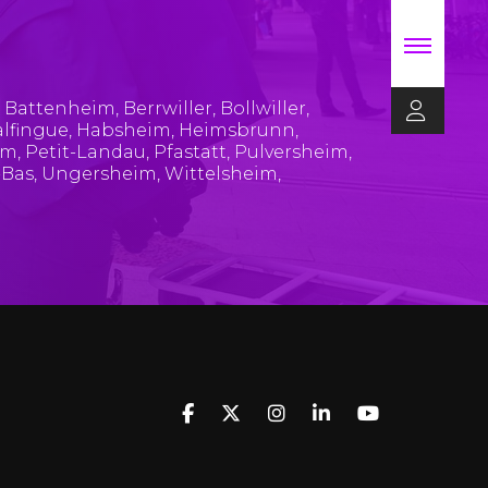
,
Battenheim
,
Berrwiller
,
Bollwiller
,
lfingue
,
Habsheim
,
Heimsbrunn
,
im
,
Petit-Landau
,
Pfastatt
,
Pulversheim
,
-Bas
,
Ungersheim
,
Wittelsheim
,