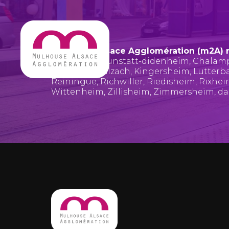
Mulhouse Alsace Agglomération (m2A) 
Bruebach
,
Brunstatt-didenheim
,
Chalam
Hombourg
,
Illzach
,
Kingersheim
,
Lutterb
Reiningue
,
Richwiller
,
Riedisheim
,
Rixhe
Wittenheim
,
Zillisheim
,
Zimmersheim
, d