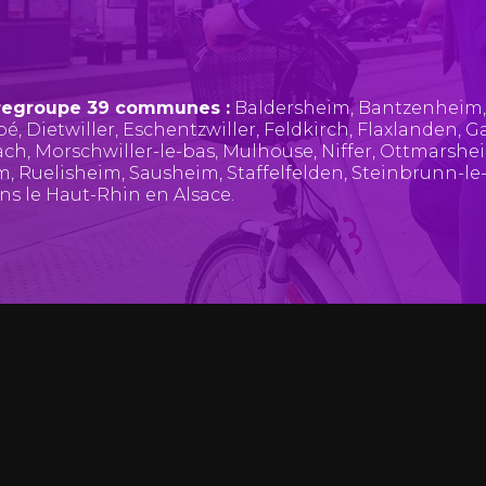
regroupe 39 communes :
Baldersheim
,
Bantzenheim
pé
,
Dietwiller
,
Eschentzwiller
,
Feldkirch
,
Flaxlanden
,
Ga
ach
,
Morschwiller-le-bas
,
Mulhouse
,
Niffer
,
Ottmarshe
im
,
Ruelisheim
,
Sausheim
,
Staffelfelden
,
Steinbrunn-le
ans le Haut-Rhin en Alsace.