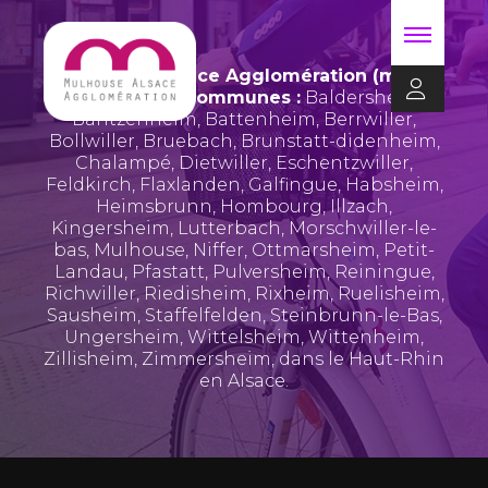
Mulhouse Alsace Agglomération (m2A)
regroupe 39 communes :
Baldersheim
,
Bantzenheim
,
Battenheim
,
Berrwiller
,
Bollwiller
,
Bruebach
,
Brunstatt-didenheim
,
Chalampé
,
Dietwiller
,
Eschentzwiller
,
Feldkirch
,
Flaxlanden
,
Galfingue
,
Habsheim
,
Heimsbrunn
,
Hombourg
,
Illzach
,
Kingersheim
,
Lutterbach
,
Morschwiller-le-
bas
,
Mulhouse
,
Niffer
,
Ottmarsheim
,
Petit-
Landau
,
Pfastatt
,
Pulversheim
,
Reiningue
,
Richwiller
,
Riedisheim
,
Rixheim
,
Ruelisheim
,
Sausheim
,
Staffelfelden
,
Steinbrunn-le-Bas
,
Ungersheim
,
Wittelsheim
,
Wittenheim
,
Zillisheim
,
Zimmersheim
, dans le Haut-Rhin
en Alsace.