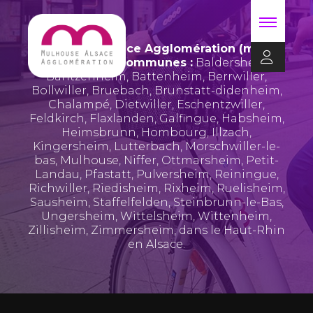
Mulhouse Alsace Agglomération (m2A)
regroupe 39 communes :
Baldersheim
,
Bantzenheim
,
Battenheim
,
Berrwiller
,
Bollwiller
,
Bruebach
,
Brunstatt-didenheim
,
Chalampé
,
Dietwiller
,
Eschentzwiller
,
Feldkirch
,
Flaxlanden
,
Galfingue
,
Habsheim
,
Heimsbrunn
,
Hombourg
,
Illzach
,
Kingersheim
,
Lutterbach
,
Morschwiller-le-
bas
,
Mulhouse
,
Niffer
,
Ottmarsheim
,
Petit-
Landau
,
Pfastatt
,
Pulversheim
,
Reiningue
,
Richwiller
,
Riedisheim
,
Rixheim
,
Ruelisheim
,
Sausheim
,
Staffelfelden
,
Steinbrunn-le-Bas
,
Ungersheim
,
Wittelsheim
,
Wittenheim
,
Zillisheim
,
Zimmersheim
, dans le Haut-Rhin
en Alsace.