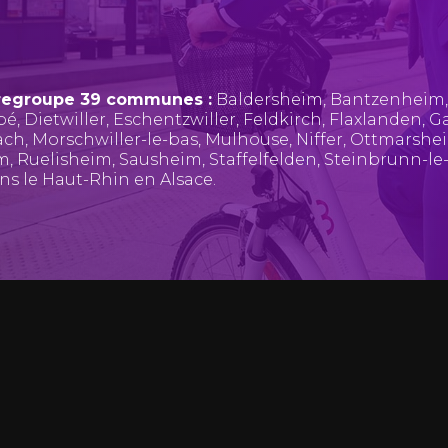
regroupe 39 communes :
Baldersheim
,
Bantzenheim
pé
,
Dietwiller
,
Eschentzwiller
,
Feldkirch
,
Flaxlanden
,
Ga
ach
,
Morschwiller-le-bas
,
Mulhouse
,
Niffer
,
Ottmarshe
im
,
Ruelisheim
,
Sausheim
,
Staffelfelden
,
Steinbrunn-le
ans le Haut-Rhin en Alsace.