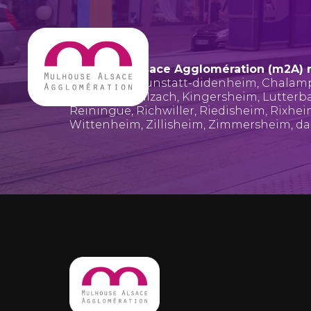
Mulhouse Alsace Agglomération (m2A) 
Bruebach
,
Brunstatt-didenheim
,
Chalam
Hombourg
,
Illzach
,
Kingersheim
,
Lutterb
Reiningue
,
Richwiller
,
Riedisheim
,
Rixhe
Wittenheim
,
Zillisheim
,
Zimmersheim
, d