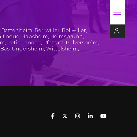
,
Battenheim
,
Berrwiller
,
Bollwiller
,
lfingue
,
Habsheim
,
Heimsbrunn
,
im
,
Petit-Landau
,
Pfastatt
,
Pulversheim
,
-Bas
,
Ungersheim
,
Wittelsheim
,