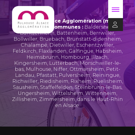
Mulhouse Alsace Agglomération (m2A)
regroupe 39 communes :
Baldersheim
,
Bantzenheim
,
Battenheim
,
Berrwiller
,
Bollwiller
,
Bruebach
,
Brunstatt-didenheim
,
Chalampé
,
Dietwiller
,
Eschentzwiller
,
Feldkirch
,
Flaxlanden
,
Galfingue
,
Habsheim
,
Heimsbrunn
,
Hombourg
,
Illzach
,
Kingersheim
,
Lutterbach
,
Morschwiller-le-
bas
,
Mulhouse
,
Niffer
,
Ottmarsheim
,
Petit-
Landau
,
Pfastatt
,
Pulversheim
,
Reiningue
,
Richwiller
,
Riedisheim
,
Rixheim
,
Ruelisheim
,
Sausheim
,
Staffelfelden
,
Steinbrunn-le-Bas
,
Ungersheim
,
Wittelsheim
,
Wittenheim
,
Zillisheim
,
Zimmersheim
, dans le Haut-Rhin
en Alsace.