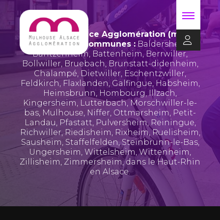
Mulhouse Alsace Agglomération (m2A)
regroupe 39 communes :
Baldersheim
,
Bantzenheim
,
Battenheim
,
Berrwiller
,
Bollwiller
,
Bruebach
,
Brunstatt-didenheim
,
Chalampé
,
Dietwiller
,
Eschentzwiller
,
Feldkirch
,
Flaxlanden
,
Galfingue
,
Habsheim
,
Heimsbrunn
,
Hombourg
,
Illzach
,
Kingersheim
,
Lutterbach
,
Morschwiller-le-
bas
,
Mulhouse
,
Niffer
,
Ottmarsheim
,
Petit-
Landau
,
Pfastatt
,
Pulversheim
,
Reiningue
,
Richwiller
,
Riedisheim
,
Rixheim
,
Ruelisheim
,
Sausheim
,
Staffelfelden
,
Steinbrunn-le-Bas
,
Ungersheim
,
Wittelsheim
,
Wittenheim
,
Zillisheim
,
Zimmersheim
, dans le Haut-Rhin
en Alsace.