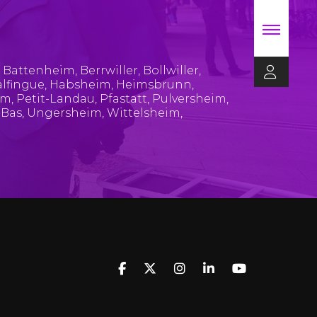
,
Battenheim
,
Berrwiller
,
Bollwiller
,
lfingue
,
Habsheim
,
Heimsbrunn
,
im
,
Petit-Landau
,
Pfastatt
,
Pulversheim
,
-Bas
,
Ungersheim
,
Wittelsheim
,