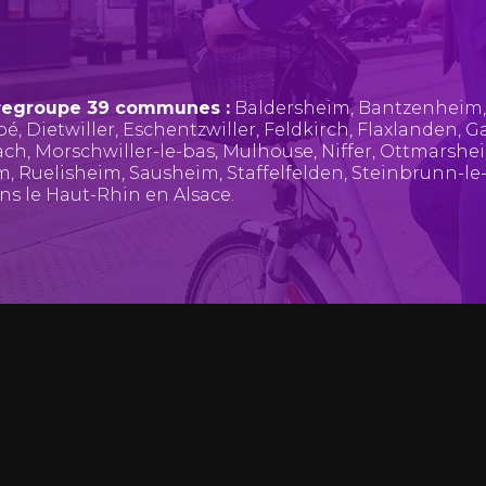
regroupe 39 communes :
Baldersheim
,
Bantzenheim
pé
,
Dietwiller
,
Eschentzwiller
,
Feldkirch
,
Flaxlanden
,
Ga
ach
,
Morschwiller-le-bas
,
Mulhouse
,
Niffer
,
Ottmarshe
im
,
Ruelisheim
,
Sausheim
,
Staffelfelden
,
Steinbrunn-le
ans le Haut-Rhin en Alsace.