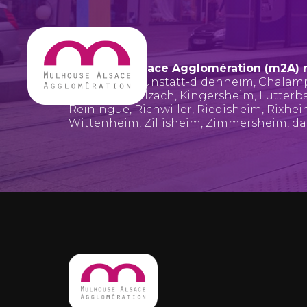
Mulhouse Alsace Agglomération (m2A) 
Bruebach
,
Brunstatt-didenheim
,
Chalam
Hombourg
,
Illzach
,
Kingersheim
,
Lutterb
Reiningue
,
Richwiller
,
Riedisheim
,
Rixhe
Wittenheim
,
Zillisheim
,
Zimmersheim
, d