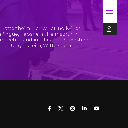
,
Battenheim
,
Berrwiller
,
Bollwiller
,
lfingue
,
Habsheim
,
Heimsbrunn
,
im
,
Petit-Landau
,
Pfastatt
,
Pulversheim
,
-Bas
,
Ungersheim
,
Wittelsheim
,