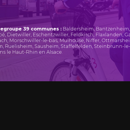
regroupe 39 communes :
Baldersheim
,
Bantzenheim
pé
,
Dietwiller
,
Eschentzwiller
,
Feldkirch
,
Flaxlanden
,
Ga
ach
,
Morschwiller-le-bas
,
Mulhouse
,
Niffer
,
Ottmarshe
im
,
Ruelisheim
,
Sausheim
,
Staffelfelden
,
Steinbrunn-le
ans le Haut-Rhin en Alsace.