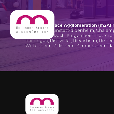
Mulhouse Alsace Agglomération (m2A) 
Bruebach
,
Brunstatt-didenheim
,
Chalam
Hombourg
,
Illzach
,
Kingersheim
,
Lutterb
Reiningue
,
Richwiller
,
Riedisheim
,
Rixhe
Wittenheim
,
Zillisheim
,
Zimmersheim
, d