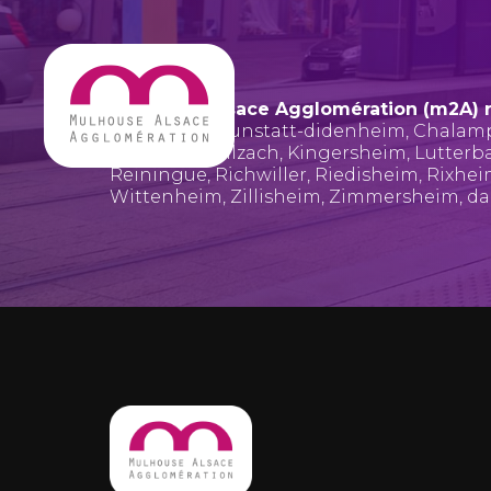
Mulhouse Alsace Agglomération (m2A) 
Bruebach
,
Brunstatt-didenheim
,
Chalam
Hombourg
,
Illzach
,
Kingersheim
,
Lutterb
Reiningue
,
Richwiller
,
Riedisheim
,
Rixhe
Wittenheim
,
Zillisheim
,
Zimmersheim
, d