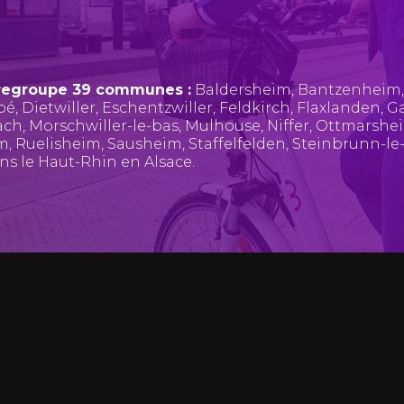
regroupe 39 communes :
Baldersheim
,
Bantzenheim
pé
,
Dietwiller
,
Eschentzwiller
,
Feldkirch
,
Flaxlanden
,
Ga
ach
,
Morschwiller-le-bas
,
Mulhouse
,
Niffer
,
Ottmarshe
im
,
Ruelisheim
,
Sausheim
,
Staffelfelden
,
Steinbrunn-le
ans le Haut-Rhin en Alsace.