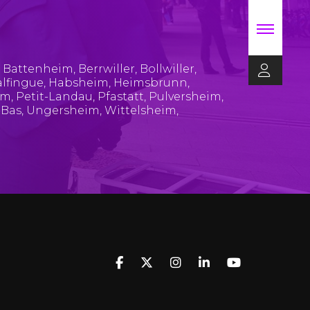
,
Battenheim
,
Berrwiller
,
Bollwiller
,
lfingue
,
Habsheim
,
Heimsbrunn
,
im
,
Petit-Landau
,
Pfastatt
,
Pulversheim
,
-Bas
,
Ungersheim
,
Wittelsheim
,