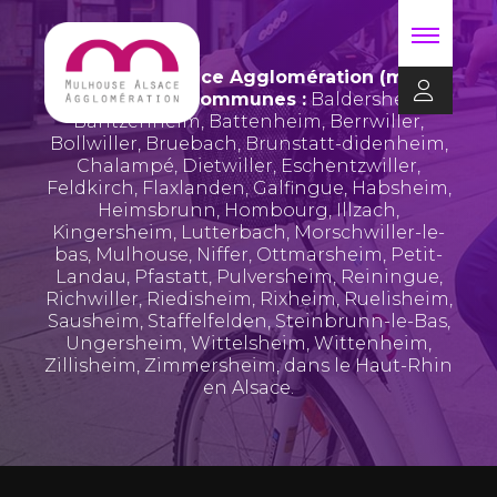
Mulhouse Alsace Agglomération (m2A)
regroupe 39 communes :
Baldersheim
,
Bantzenheim
,
Battenheim
,
Berrwiller
,
Bollwiller
,
Bruebach
,
Brunstatt-didenheim
,
Chalampé
,
Dietwiller
,
Eschentzwiller
,
Feldkirch
,
Flaxlanden
,
Galfingue
,
Habsheim
,
Heimsbrunn
,
Hombourg
,
Illzach
,
Kingersheim
,
Lutterbach
,
Morschwiller-le-
bas
,
Mulhouse
,
Niffer
,
Ottmarsheim
,
Petit-
Landau
,
Pfastatt
,
Pulversheim
,
Reiningue
,
Richwiller
,
Riedisheim
,
Rixheim
,
Ruelisheim
,
Sausheim
,
Staffelfelden
,
Steinbrunn-le-Bas
,
Ungersheim
,
Wittelsheim
,
Wittenheim
,
Zillisheim
,
Zimmersheim
, dans le Haut-Rhin
en Alsace.