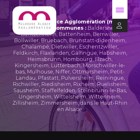
Mulhouse Alsace Agglomération (m2A)
regroupe 39 communes :
Baldersheim
,
Bantzenheim
,
Battenheim
,
Berrwiller
,
Bollwiller
,
Bruebach
,
Brunstatt-didenheim
,
Chalampé
,
Dietwiller
,
Eschentzwiller
,
Feldkirch
,
Flaxlanden
,
Galfingue
,
Habsheim
,
Heimsbrunn
,
Hombourg
,
Illzach
,
Kingersheim
,
Lutterbach
,
Morschwiller-le-
bas
,
Mulhouse
,
Niffer
,
Ottmarsheim
,
Petit-
Landau
,
Pfastatt
,
Pulversheim
,
Reiningue
,
Richwiller
,
Riedisheim
,
Rixheim
,
Ruelisheim
,
Sausheim
,
Staffelfelden
,
Steinbrunn-le-Bas
,
Ungersheim
,
Wittelsheim
,
Wittenheim
,
Zillisheim
,
Zimmersheim
, dans le Haut-Rhin
en Alsace.