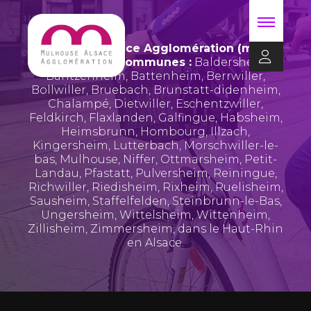
Mulhouse Alsace Agglomération (m2A)
regroupe 39 communes :
Baldersheim
,
Bantzenheim
,
Battenheim
,
Berrwiller
,
Bollwiller
,
Bruebach
,
Brunstatt-didenheim
,
Chalampé
,
Dietwiller
,
Eschentzwiller
,
Feldkirch
,
Flaxlanden
,
Galfingue
,
Habsheim
,
Heimsbrunn
,
Hombourg
,
Illzach
,
Kingersheim
,
Lutterbach
,
Morschwiller-le-
bas
,
Mulhouse
,
Niffer
,
Ottmarsheim
,
Petit-
Landau
,
Pfastatt
,
Pulversheim
,
Reiningue
,
Richwiller
,
Riedisheim
,
Rixheim
,
Ruelisheim
,
Sausheim
,
Staffelfelden
,
Steinbrunn-le-Bas
,
Ungersheim
,
Wittelsheim
,
Wittenheim
,
Zillisheim
,
Zimmersheim
, dans le Haut-Rhin
en Alsace.