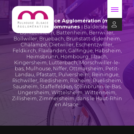
Mulhouse Alsace Agglomération (m2A)
regroupe 39 communes :
Baldersheim
,
Bantzenheim
,
Battenheim
,
Berrwiller
,
Bollwiller
,
Bruebach
,
Brunstatt-didenheim
,
Chalampé
,
Dietwiller
,
Eschentzwiller
,
Feldkirch
,
Flaxlanden
,
Galfingue
,
Habsheim
,
Heimsbrunn
,
Hombourg
,
Illzach
,
Kingersheim
,
Lutterbach
,
Morschwiller-le-
bas
,
Mulhouse
,
Niffer
,
Ottmarsheim
,
Petit-
Landau
,
Pfastatt
,
Pulversheim
,
Reiningue
,
Richwiller
,
Riedisheim
,
Rixheim
,
Ruelisheim
,
Sausheim
,
Staffelfelden
,
Steinbrunn-le-Bas
,
Ungersheim
,
Wittelsheim
,
Wittenheim
,
Zillisheim
,
Zimmersheim
, dans le Haut-Rhin
en Alsace.