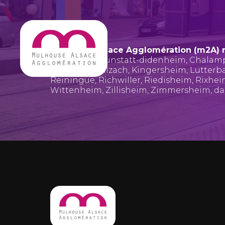
Mulhouse Alsace Agglomération (m2A) 
Bruebach
,
Brunstatt-didenheim
,
Chalam
Hombourg
,
Illzach
,
Kingersheim
,
Lutterb
Reiningue
,
Richwiller
,
Riedisheim
,
Rixhe
Wittenheim
,
Zillisheim
,
Zimmersheim
, d