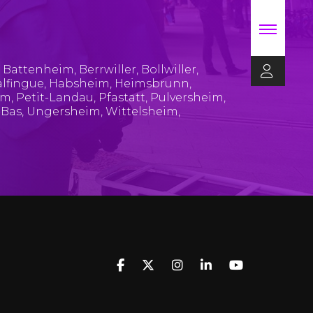
,
Battenheim
,
Berrwiller
,
Bollwiller
,
lfingue
,
Habsheim
,
Heimsbrunn
,
im
,
Petit-Landau
,
Pfastatt
,
Pulversheim
,
-Bas
,
Ungersheim
,
Wittelsheim
,