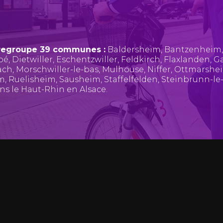
regroupe 39 communes :
Baldersheim
,
Bantzenheim
pé
,
Dietwiller
,
Eschentzwiller
,
Feldkirch
,
Flaxlanden
,
Ga
ach
,
Morschwiller-le-bas
,
Mulhouse
,
Niffer
,
Ottmarshe
im
,
Ruelisheim
,
Sausheim
,
Staffelfelden
,
Steinbrunn-le
ans le Haut-Rhin en Alsace.