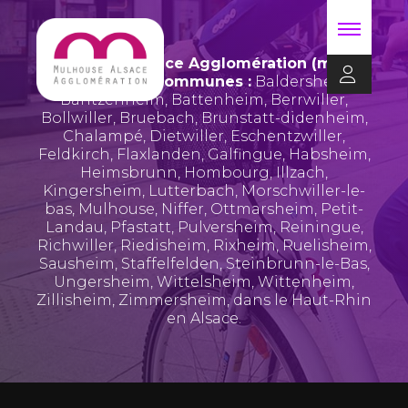
Mulhouse Alsace Agglomération (m2A)
regroupe 39 communes :
Baldersheim
,
Bantzenheim
,
Battenheim
,
Berrwiller
,
Bollwiller
,
Bruebach
,
Brunstatt-didenheim
,
Chalampé
,
Dietwiller
,
Eschentzwiller
,
Feldkirch
,
Flaxlanden
,
Galfingue
,
Habsheim
,
Heimsbrunn
,
Hombourg
,
Illzach
,
Kingersheim
,
Lutterbach
,
Morschwiller-le-
bas
,
Mulhouse
,
Niffer
,
Ottmarsheim
,
Petit-
Landau
,
Pfastatt
,
Pulversheim
,
Reiningue
,
Richwiller
,
Riedisheim
,
Rixheim
,
Ruelisheim
,
Sausheim
,
Staffelfelden
,
Steinbrunn-le-Bas
,
Ungersheim
,
Wittelsheim
,
Wittenheim
,
Zillisheim
,
Zimmersheim
, dans le Haut-Rhin
en Alsace.