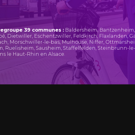
regroupe 39 communes :
Baldersheim
,
Bantzenheim
pé
,
Dietwiller
,
Eschentzwiller
,
Feldkirch
,
Flaxlanden
,
Ga
ach
,
Morschwiller-le-bas
,
Mulhouse
,
Niffer
,
Ottmarshe
im
,
Ruelisheim
,
Sausheim
,
Staffelfelden
,
Steinbrunn-le
ans le Haut-Rhin en Alsace.