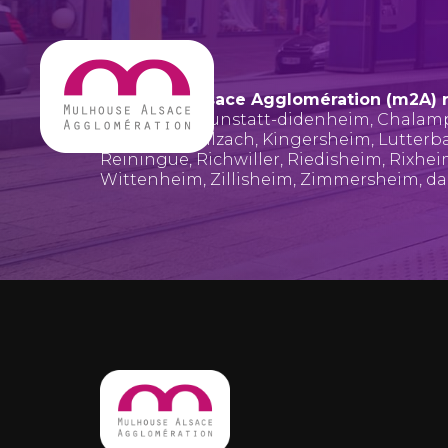
Mulhouse Alsace Agglomération (m2A) 
Bruebach
,
Brunstatt-didenheim
,
Chalam
Hombourg
,
Illzach
,
Kingersheim
,
Lutterb
Reiningue
,
Richwiller
,
Riedisheim
,
Rixhe
Wittenheim
,
Zillisheim
,
Zimmersheim
, d