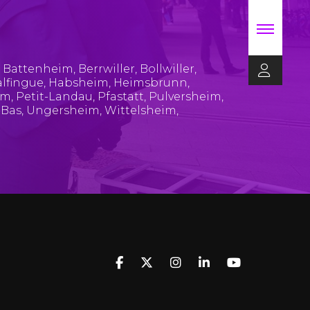
,
Battenheim
,
Berrwiller
,
Bollwiller
,
lfingue
,
Habsheim
,
Heimsbrunn
,
im
,
Petit-Landau
,
Pfastatt
,
Pulversheim
,
-Bas
,
Ungersheim
,
Wittelsheim
,