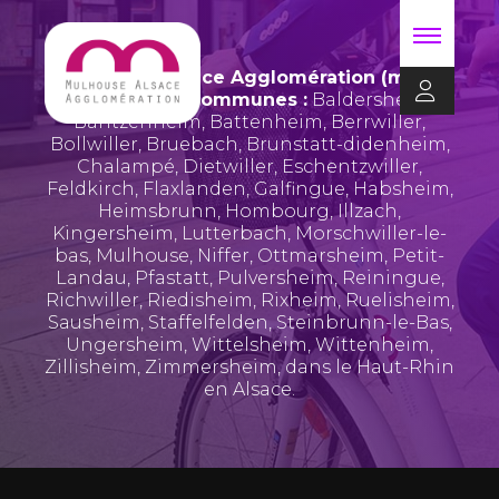
Mulhouse Alsace Agglomération (m2A)
regroupe 39 communes :
Baldersheim
,
Bantzenheim
,
Battenheim
,
Berrwiller
,
Bollwiller
,
Bruebach
,
Brunstatt-didenheim
,
Chalampé
,
Dietwiller
,
Eschentzwiller
,
Feldkirch
,
Flaxlanden
,
Galfingue
,
Habsheim
,
Heimsbrunn
,
Hombourg
,
Illzach
,
Kingersheim
,
Lutterbach
,
Morschwiller-le-
bas
,
Mulhouse
,
Niffer
,
Ottmarsheim
,
Petit-
Landau
,
Pfastatt
,
Pulversheim
,
Reiningue
,
Richwiller
,
Riedisheim
,
Rixheim
,
Ruelisheim
,
Sausheim
,
Staffelfelden
,
Steinbrunn-le-Bas
,
Ungersheim
,
Wittelsheim
,
Wittenheim
,
Zillisheim
,
Zimmersheim
, dans le Haut-Rhin
en Alsace.