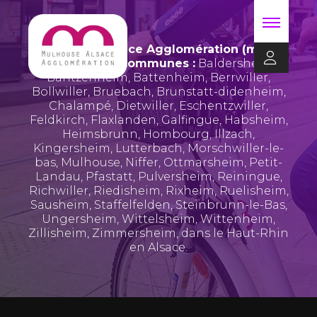
Mulhouse Alsace Agglomération (m2A)
regroupe 39 communes :
Baldersheim
,
Bantzenheim
,
Battenheim
,
Berrwiller
,
Bollwiller
,
Bruebach
,
Brunstatt-didenheim
,
Chalampé
,
Dietwiller
,
Eschentzwiller
,
Feldkirch
,
Flaxlanden
,
Galfingue
,
Habsheim
,
Heimsbrunn
,
Hombourg
,
Illzach
,
Kingersheim
,
Lutterbach
,
Morschwiller-le-
bas
,
Mulhouse
,
Niffer
,
Ottmarsheim
,
Petit-
Landau
,
Pfastatt
,
Pulversheim
,
Reiningue
,
Richwiller
,
Riedisheim
,
Rixheim
,
Ruelisheim
,
Sausheim
,
Staffelfelden
,
Steinbrunn-le-Bas
,
Ungersheim
,
Wittelsheim
,
Wittenheim
,
Zillisheim
,
Zimmersheim
, dans le Haut-Rhin
en Alsace.