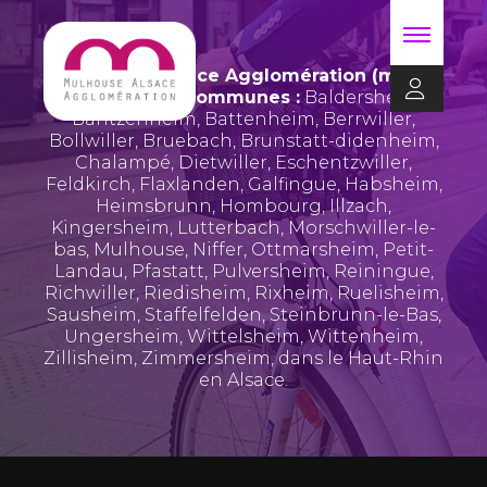
Mulhouse Alsace Agglomération (m2A)
regroupe 39 communes :
Baldersheim
,
Bantzenheim
,
Battenheim
,
Berrwiller
,
Bollwiller
,
Bruebach
,
Brunstatt-didenheim
,
Chalampé
,
Dietwiller
,
Eschentzwiller
,
Feldkirch
,
Flaxlanden
,
Galfingue
,
Habsheim
,
Heimsbrunn
,
Hombourg
,
Illzach
,
Kingersheim
,
Lutterbach
,
Morschwiller-le-
bas
,
Mulhouse
,
Niffer
,
Ottmarsheim
,
Petit-
Landau
,
Pfastatt
,
Pulversheim
,
Reiningue
,
Richwiller
,
Riedisheim
,
Rixheim
,
Ruelisheim
,
Sausheim
,
Staffelfelden
,
Steinbrunn-le-Bas
,
Ungersheim
,
Wittelsheim
,
Wittenheim
,
Zillisheim
,
Zimmersheim
, dans le Haut-Rhin
en Alsace.