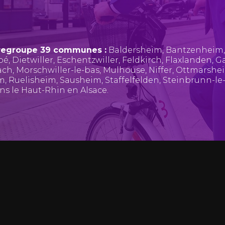
regroupe 39 communes :
Baldersheim
,
Bantzenheim
pé
,
Dietwiller
,
Eschentzwiller
,
Feldkirch
,
Flaxlanden
,
Ga
ach
,
Morschwiller-le-bas
,
Mulhouse
,
Niffer
,
Ottmarshe
im
,
Ruelisheim
,
Sausheim
,
Staffelfelden
,
Steinbrunn-le
ans le Haut-Rhin en Alsace.