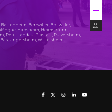
,
Battenheim
,
Berrwiller
,
Bollwiller
,
lfingue
,
Habsheim
,
Heimsbrunn
,
im
,
Petit-Landau
,
Pfastatt
,
Pulversheim
,
-Bas
,
Ungersheim
,
Wittelsheim
,