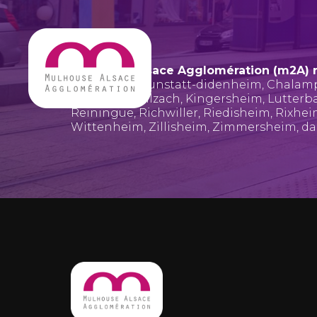
Mulhouse Alsace Agglomération (m2A) 
Bruebach
,
Brunstatt-didenheim
,
Chalam
Hombourg
,
Illzach
,
Kingersheim
,
Lutterb
Reiningue
,
Richwiller
,
Riedisheim
,
Rixhe
Wittenheim
,
Zillisheim
,
Zimmersheim
, d