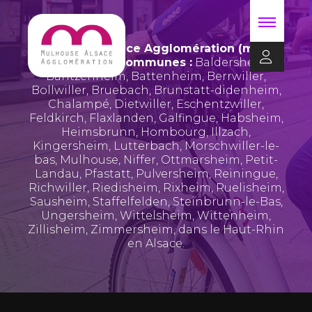
Mulhouse Alsace Agglomération (m2A)
regroupe 39 communes :
Baldersheim
,
Bantzenheim
,
Battenheim
,
Berrwiller
,
Bollwiller
,
Bruebach
,
Brunstatt-didenheim
,
Chalampé
,
Dietwiller
,
Eschentzwiller
,
Feldkirch
,
Flaxlanden
,
Galfingue
,
Habsheim
,
Heimsbrunn
,
Hombourg
,
Illzach
,
Kingersheim
,
Lutterbach
,
Morschwiller-le-
bas
,
Mulhouse
,
Niffer
,
Ottmarsheim
,
Petit-
Landau
,
Pfastatt
,
Pulversheim
,
Reiningue
,
Richwiller
,
Riedisheim
,
Rixheim
,
Ruelisheim
,
Sausheim
,
Staffelfelden
,
Steinbrunn-le-Bas
,
Ungersheim
,
Wittelsheim
,
Wittenheim
,
Zillisheim
,
Zimmersheim
, dans le Haut-Rhin
en Alsace.