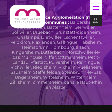
Mulhouse Alsace Agglomération (m2A)
regroupe 39 communes :
Baldersheim
,
Bantzenheim
,
Battenheim
,
Berrwiller
,
Bollwiller
,
Bruebach
,
Brunstatt-didenheim
,
Chalampé
,
Dietwiller
,
Eschentzwiller
,
Feldkirch
,
Flaxlanden
,
Galfingue
,
Habsheim
,
Heimsbrunn
,
Hombourg
,
Illzach
,
Kingersheim
,
Lutterbach
,
Morschwiller-le-
bas
,
Mulhouse
,
Niffer
,
Ottmarsheim
,
Petit-
Landau
,
Pfastatt
,
Pulversheim
,
Reiningue
,
Richwiller
,
Riedisheim
,
Rixheim
,
Ruelisheim
,
Sausheim
,
Staffelfelden
,
Steinbrunn-le-Bas
,
Ungersheim
,
Wittelsheim
,
Wittenheim
,
Zillisheim
,
Zimmersheim
, dans le Haut-Rhin
en Alsace.