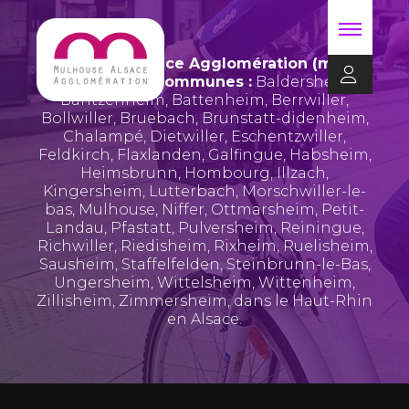
Mulhouse Alsace Agglomération (m2A)
regroupe 39 communes :
Baldersheim
,
Bantzenheim
,
Battenheim
,
Berrwiller
,
Bollwiller
,
Bruebach
,
Brunstatt-didenheim
,
Chalampé
,
Dietwiller
,
Eschentzwiller
,
Feldkirch
,
Flaxlanden
,
Galfingue
,
Habsheim
,
Heimsbrunn
,
Hombourg
,
Illzach
,
Kingersheim
,
Lutterbach
,
Morschwiller-le-
bas
,
Mulhouse
,
Niffer
,
Ottmarsheim
,
Petit-
Landau
,
Pfastatt
,
Pulversheim
,
Reiningue
,
Richwiller
,
Riedisheim
,
Rixheim
,
Ruelisheim
,
Sausheim
,
Staffelfelden
,
Steinbrunn-le-Bas
,
Ungersheim
,
Wittelsheim
,
Wittenheim
,
Zillisheim
,
Zimmersheim
, dans le Haut-Rhin
en Alsace.