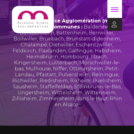
Mulhouse Alsace Agglomération (m2A)
regroupe 39 communes :
Baldersheim
,
Bantzenheim
,
Battenheim
,
Berrwiller
,
Bollwiller
,
Bruebach
,
Brunstatt-didenheim
,
Chalampé
,
Dietwiller
,
Eschentzwiller
,
Feldkirch
,
Flaxlanden
,
Galfingue
,
Habsheim
,
Heimsbrunn
,
Hombourg
,
Illzach
,
Kingersheim
,
Lutterbach
,
Morschwiller-le-
bas
,
Mulhouse
,
Niffer
,
Ottmarsheim
,
Petit-
Landau
,
Pfastatt
,
Pulversheim
,
Reiningue
,
Richwiller
,
Riedisheim
,
Rixheim
,
Ruelisheim
,
Sausheim
,
Staffelfelden
,
Steinbrunn-le-Bas
,
Ungersheim
,
Wittelsheim
,
Wittenheim
,
Zillisheim
,
Zimmersheim
, dans le Haut-Rhin
en Alsace.