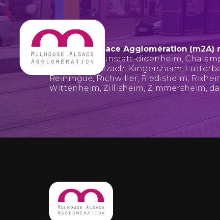
Mulhouse Alsace Agglomération (m2A) 
Bruebach
,
Brunstatt-didenheim
,
Chalam
Hombourg
,
Illzach
,
Kingersheim
,
Lutterb
Reiningue
,
Richwiller
,
Riedisheim
,
Rixhe
Wittenheim
,
Zillisheim
,
Zimmersheim
, d