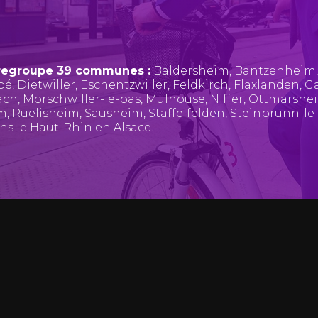
regroupe 39 communes :
Baldersheim
,
Bantzenheim
pé
,
Dietwiller
,
Eschentzwiller
,
Feldkirch
,
Flaxlanden
,
Ga
ach
,
Morschwiller-le-bas
,
Mulhouse
,
Niffer
,
Ottmarshe
im
,
Ruelisheim
,
Sausheim
,
Staffelfelden
,
Steinbrunn-le
ans le Haut-Rhin en Alsace.