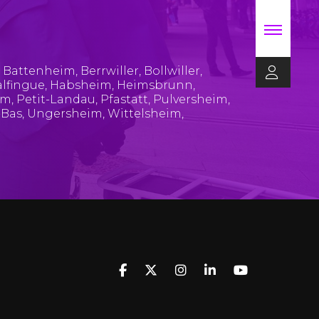
,
Battenheim
,
Berrwiller
,
Bollwiller
,
lfingue
,
Habsheim
,
Heimsbrunn
,
im
,
Petit-Landau
,
Pfastatt
,
Pulversheim
,
-Bas
,
Ungersheim
,
Wittelsheim
,