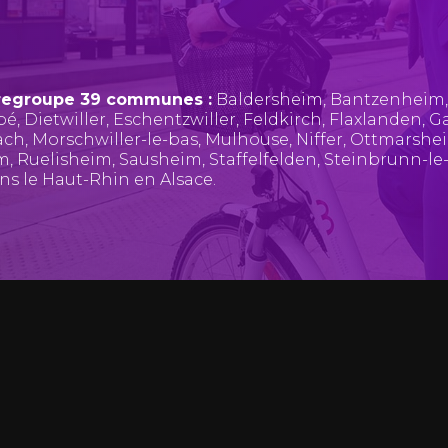
regroupe 39 communes :
Baldersheim
,
Bantzenheim
pé
,
Dietwiller
,
Eschentzwiller
,
Feldkirch
,
Flaxlanden
,
Ga
ach
,
Morschwiller-le-bas
,
Mulhouse
,
Niffer
,
Ottmarshe
im
,
Ruelisheim
,
Sausheim
,
Staffelfelden
,
Steinbrunn-le
ans le Haut-Rhin en Alsace.