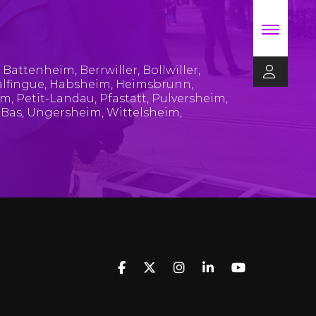
,
Battenheim
,
Berrwiller
,
Bollwiller
,
lfingue
,
Habsheim
,
Heimsbrunn
,
im
,
Petit-Landau
,
Pfastatt
,
Pulversheim
,
-Bas
,
Ungersheim
,
Wittelsheim
,