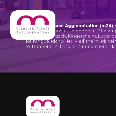
Mulhouse Alsace Agglomération (m2A) 
Bruebach
,
Brunstatt-didenheim
,
Chalam
Hombourg
,
Illzach
,
Kingersheim
,
Lutterb
Reiningue
,
Richwiller
,
Riedisheim
,
Rixhe
Wittenheim
,
Zillisheim
,
Zimmersheim
, d