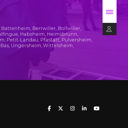
,
Battenheim
,
Berrwiller
,
Bollwiller
,
lfingue
,
Habsheim
,
Heimsbrunn
,
im
,
Petit-Landau
,
Pfastatt
,
Pulversheim
,
-Bas
,
Ungersheim
,
Wittelsheim
,