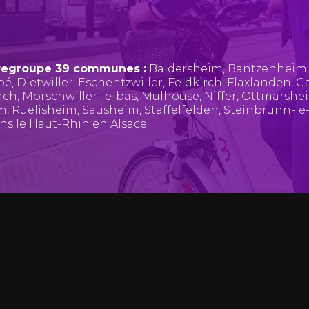
regroupe 39 communes :
Baldersheim
,
Bantzenheim
pé
,
Dietwiller
,
Eschentzwiller
,
Feldkirch
,
Flaxlanden
,
Ga
ach
,
Morschwiller-le-bas
,
Mulhouse
,
Niffer
,
Ottmarshe
im
,
Ruelisheim
,
Sausheim
,
Staffelfelden
,
Steinbrunn-le
ans le Haut-Rhin en Alsace.