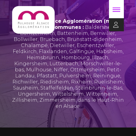
Mulhouse Alsace Agglomération (m2A)
regroupe 39 communes :
Baldersheim
,
Bantzenheim
,
Battenheim
,
Berrwiller
,
Bollwiller
,
Bruebach
,
Brunstatt-didenheim
,
Chalampé
,
Dietwiller
,
Eschentzwiller
,
Feldkirch
,
Flaxlanden
,
Galfingue
,
Habsheim
,
Heimsbrunn
,
Hombourg
,
Illzach
,
Kingersheim
,
Lutterbach
,
Morschwiller-le-
bas
,
Mulhouse
,
Niffer
,
Ottmarsheim
,
Petit-
Landau
,
Pfastatt
,
Pulversheim
,
Reiningue
,
Richwiller
,
Riedisheim
,
Rixheim
,
Ruelisheim
,
Sausheim
,
Staffelfelden
,
Steinbrunn-le-Bas
,
Ungersheim
,
Wittelsheim
,
Wittenheim
,
Zillisheim
,
Zimmersheim
, dans le Haut-Rhin
en Alsace.