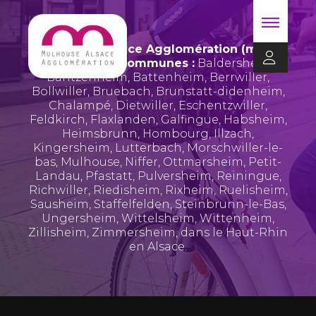
Mulhouse Alsace Agglomération (m2A)
regroupe 39 communes :
Baldersheim
,
Bantzenheim
,
Battenheim
,
Berrwiller
,
Bollwiller
,
Bruebach
,
Brunstatt-didenheim
,
Chalampé
,
Dietwiller
,
Eschentzwiller
,
Feldkirch
,
Flaxlanden
,
Galfingue
,
Habsheim
,
Heimsbrunn
,
Hombourg
,
Illzach
,
Kingersheim
,
Lutterbach
,
Morschwiller-le-
bas
,
Mulhouse
,
Niffer
,
Ottmarsheim
,
Petit-
Landau
,
Pfastatt
,
Pulversheim
,
Reiningue
,
Richwiller
,
Riedisheim
,
Rixheim
,
Ruelisheim
,
Sausheim
,
Staffelfelden
,
Steinbrunn-le-Bas
,
Ungersheim
,
Wittelsheim
,
Wittenheim
,
Zillisheim
,
Zimmersheim
, dans le Haut-Rhin
en Alsace.