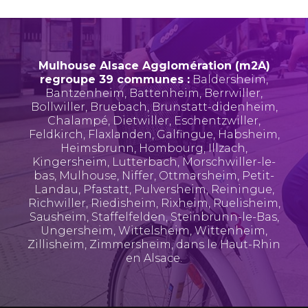
Mulhouse Alsace Agglomération (m2A)
regroupe 39 communes :
Baldersheim
,
Bantzenheim
,
Battenheim
,
Berrwiller
,
Bollwiller
,
Bruebach
,
Brunstatt-didenheim
,
Chalampé
,
Dietwiller
,
Eschentzwiller
,
Feldkirch
,
Flaxlanden
,
Galfingue
,
Habsheim
,
Heimsbrunn
,
Hombourg
,
Illzach
,
Kingersheim
,
Lutterbach
,
Morschwiller-le-
bas
,
Mulhouse
,
Niffer
,
Ottmarsheim
,
Petit-
Landau
,
Pfastatt
,
Pulversheim
,
Reiningue
,
Richwiller
,
Riedisheim
,
Rixheim
,
Ruelisheim
,
Sausheim
,
Staffelfelden
,
Steinbrunn-le-Bas
,
Ungersheim
,
Wittelsheim
,
Wittenheim
,
Zillisheim
,
Zimmersheim
, dans le Haut-Rhin
en Alsace.