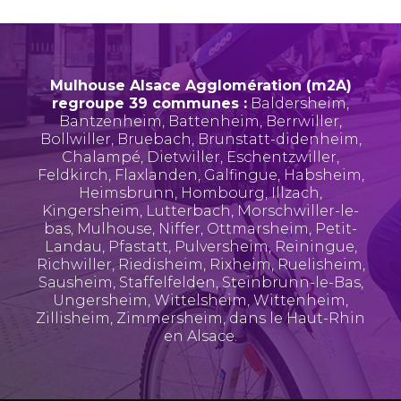
Mulhouse Alsace Agglomération (m2A)
regroupe 39 communes :
Baldersheim
,
Bantzenheim
,
Battenheim
,
Berrwiller
,
Bollwiller
,
Bruebach
,
Brunstatt-didenheim
,
Chalampé
,
Dietwiller
,
Eschentzwiller
,
Feldkirch
,
Flaxlanden
,
Galfingue
,
Habsheim
,
Heimsbrunn
,
Hombourg
,
Illzach
,
Kingersheim
,
Lutterbach
,
Morschwiller-le-
bas
,
Mulhouse
,
Niffer
,
Ottmarsheim
,
Petit-
Landau
,
Pfastatt
,
Pulversheim
,
Reiningue
,
Richwiller
,
Riedisheim
,
Rixheim
,
Ruelisheim
,
Sausheim
,
Staffelfelden
,
Steinbrunn-le-Bas
,
Ungersheim
,
Wittelsheim
,
Wittenheim
,
Zillisheim
,
Zimmersheim
, dans le Haut-Rhin
en Alsace.