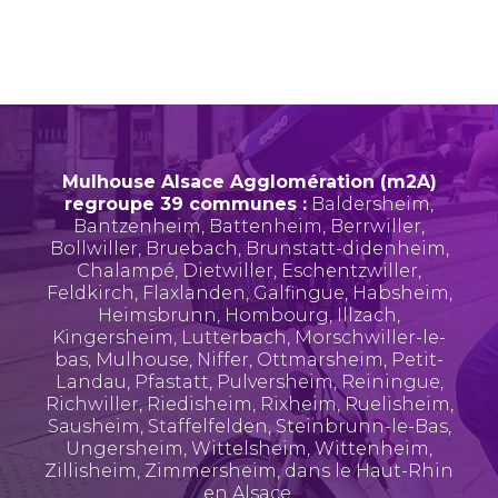
Mulhouse Alsace Agglomération (m2A)
regroupe 39 communes :
Baldersheim
,
Bantzenheim
,
Battenheim
,
Berrwiller
,
Bollwiller
,
Bruebach
,
Brunstatt-didenheim
,
Chalampé
,
Dietwiller
,
Eschentzwiller
,
Feldkirch
,
Flaxlanden
,
Galfingue
,
Habsheim
,
Heimsbrunn
,
Hombourg
,
Illzach
,
Kingersheim
,
Lutterbach
,
Morschwiller-le-
bas
,
Mulhouse
,
Niffer
,
Ottmarsheim
,
Petit-
Landau
,
Pfastatt
,
Pulversheim
,
Reiningue
,
Richwiller
,
Riedisheim
,
Rixheim
,
Ruelisheim
,
Sausheim
,
Staffelfelden
,
Steinbrunn-le-Bas
,
Ungersheim
,
Wittelsheim
,
Wittenheim
,
Zillisheim
,
Zimmersheim
, dans le Haut-Rhin
en Alsace.