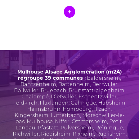
Mulhouse Alsace Agglomération (m2A)
regroupe 39 communes :
Baldersheim
,
Bantzenheim
,
Battenheim
,
Berrwiller
,
Bollwiller
,
Bruebach
,
Brunstatt-didenheim
,
Chalampé
,
Dietwiller
,
Eschentzwiller
,
Feldkirch
,
Flaxlanden
,
Galfingue
,
Habsheim
,
Heimsbrunn
,
Hombourg
,
Illzach
,
Kingersheim
,
Lutterbach
,
Morschwiller-le-
bas
,
Mulhouse
,
Niffer
,
Ottmarsheim
,
Petit-
Landau
,
Pfastatt
,
Pulversheim
,
Reiningue
,
Richwiller
,
Riedisheim
,
Rixheim
,
Ruelisheim
,