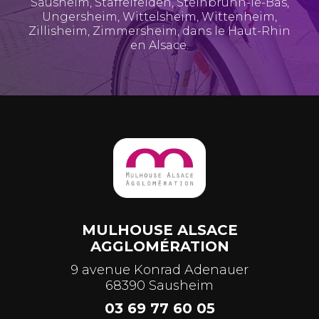
Sausheim
,
Staffelfelden
,
Steinbrunn-le-Bas
,
Ungersheim
,
Wittelsheim
,
Wittenheim
,
Zillisheim
,
Zimmersheim
, dans le Haut-Rhin
en Alsace.
MULHOUSE ALSACE
AGGLOMÉRATION
9 avenue Konrad Adenauer
68390 Sausheim
03 69 77 60 05