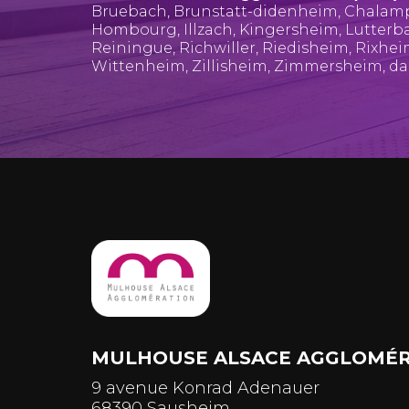
Bruebach
,
Brunstatt-didenheim
,
Chalam
Hombourg
,
Illzach
,
Kingersheim
,
Lutterb
Reiningue
,
Richwiller
,
Riedisheim
,
Rixhe
Wittenheim
,
Zillisheim
,
Zimmersheim
, d
MULHOUSE ALSACE AGGLOMÉR
9 avenue Konrad Adenauer
68390 Sausheim