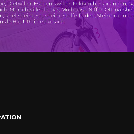
pé
,
Dietwiller
,
Eschentzwiller
,
Feldkirch
,
Flaxlanden
,
Ga
ach
,
Morschwiller-le-bas
,
Mulhouse
,
Niffer
,
Ottmarshe
im
,
Ruelisheim
,
Sausheim
,
Staffelfelden
,
Steinbrunn-le
ans le Haut-Rhin en Alsace.
ATION