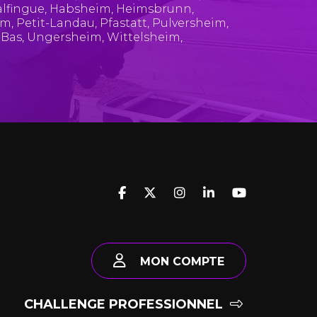
lfingue
,
Habsheim
,
Heimsbrunn
,
im
,
Petit-Landau
,
Pfastatt
,
Pulversheim
,
-Bas
,
Ungersheim
,
Wittelsheim
,
MON COMPTE
CHALLENGE PROFESSIONNEL