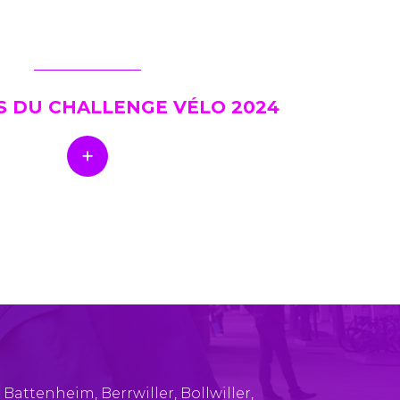
S DU CHALLENGE VÉLO 2024
,
Battenheim
,
Berrwiller
,
Bollwiller
,