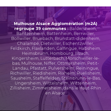
Mulhouse Alsace Agglomération (m2A)
regroupe 39 communes :
Baldersheim
,
Bantzenheim
,
Battenheim
,
Berrwiller
,
Bollwiller
,
Bruebach
,
Brunstatt-didenheim
,
Chalampé
,
Dietwiller
,
Eschentzwiller
,
Feldkirch
,
Flaxlanden
,
Galfingue
,
Habsheim
,
Heimsbrunn
,
Hombourg
,
Illzach
,
Kingersheim
,
Lutterbach
,
Morschwiller-le-
bas
,
Mulhouse
,
Niffer
,
Ottmarsheim
,
Petit-
Landau
,
Pfastatt
,
Pulversheim
,
Reiningue
,
Richwiller
,
Riedisheim
,
Rixheim
,
Ruelisheim
,
Sausheim
,
Staffelfelden
,
Steinbrunn-le-Bas
,
Ungersheim
,
Wittelsheim
,
Wittenheim
,
Zillisheim
,
Zimmersheim
, dans le Haut-Rhin
en Alsace.