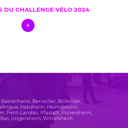
S DU CHALLENGE VÉLO 2024
,
Battenheim
,
Berrwiller
,
Bollwiller
,
lfingue
,
Habsheim
,
Heimsbrunn
,
im
,
Petit-Landau
,
Pfastatt
,
Pulversheim
,
-Bas
,
Ungersheim
,
Wittelsheim
,