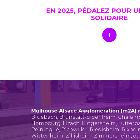
EN 2025, PÉDALEZ POUR 
SOLIDAIRE
Mulhouse Alsace Agglomération (m2A) 
Bruebach
,
Brunstatt-didenheim
,
Chalam
Hombourg
,
Illzach
,
Kingersheim
,
Lutterb
Reiningue
,
Richwiller
,
Riedisheim
,
Rixhe
Wittenheim
,
Zillisheim
,
Zimmersheim
, d