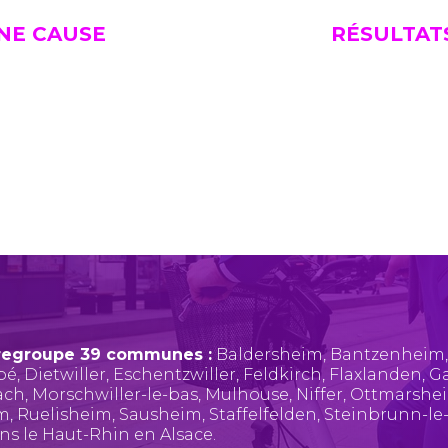
UNE CAUSE
RÉSULTAT
regroupe 39 communes :
Baldersheim
,
Bantzenheim
pé
,
Dietwiller
,
Eschentzwiller
,
Feldkirch
,
Flaxlanden
,
Ga
ach
,
Morschwiller-le-bas
,
Mulhouse
,
Niffer
,
Ottmarshe
im
,
Ruelisheim
,
Sausheim
,
Staffelfelden
,
Steinbrunn-le
ans le Haut-Rhin en Alsace.