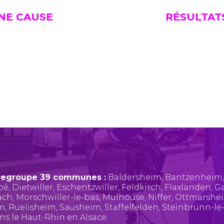
UNE CAUSE
RÉSULTAT
regroupe 39 communes :
Baldersheim
,
Bantzenheim
pé
,
Dietwiller
,
Eschentzwiller
,
Feldkirch
,
Flaxlanden
,
Ga
ach
,
Morschwiller-le-bas
,
Mulhouse
,
Niffer
,
Ottmarshe
im
,
Ruelisheim
,
Sausheim
,
Staffelfelden
,
Steinbrunn-le
ans le Haut-Rhin en Alsace.