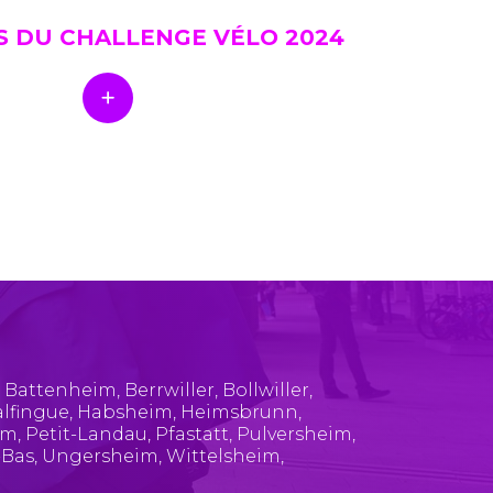
S DU CHALLENGE VÉLO 2024
,
Battenheim
,
Berrwiller
,
Bollwiller
,
lfingue
,
Habsheim
,
Heimsbrunn
,
im
,
Petit-Landau
,
Pfastatt
,
Pulversheim
,
-Bas
,
Ungersheim
,
Wittelsheim
,