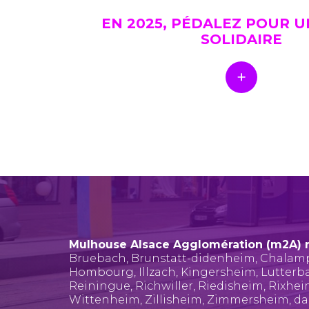
EN 2025, PÉDALEZ POUR 
SOLIDAIRE
Mulhouse Alsace Agglomération (m2A) 
Bruebach
,
Brunstatt-didenheim
,
Chalam
Hombourg
,
Illzach
,
Kingersheim
,
Lutterb
Reiningue
,
Richwiller
,
Riedisheim
,
Rixhe
Wittenheim
,
Zillisheim
,
Zimmersheim
, d