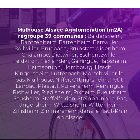
Mulhouse Alsace Agglomération (m2A)
regroupe 39 communes :
Baldersheim
,
Bantzenheim
,
Battenheim
,
Berrwiller
,
Bollwiller
,
Bruebach
,
Brunstatt-didenheim
,
Chalampé
,
Dietwiller
,
Eschentzwiller
,
Feldkirch
,
Flaxlanden
,
Galfingue
,
Habsheim
,
Heimsbrunn
,
Hombourg
,
Illzach
,
Kingersheim
,
Lutterbach
,
Morschwiller-le-
bas
,
Mulhouse
,
Niffer
,
Ottmarsheim
,
Petit-
Landau
,
Pfastatt
,
Pulversheim
,
Reiningue
,
Richwiller
,
Riedisheim
,
Rixheim
,
Ruelisheim
,
Sausheim
,
Staffelfelden
,
Steinbrunn-le-Bas
,
Ungersheim
,
Wittelsheim
,
Wittenheim
,
Zillisheim
,
Zimmersheim
, dans le Haut-Rhin
en Alsace.