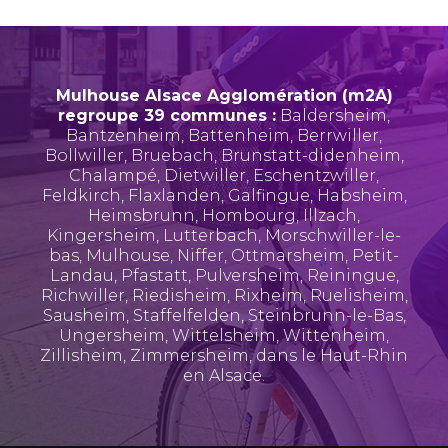
Mulhouse Alsace Agglomération (m2A)
regroupe 39 communes :
Baldersheim
,
Bantzenheim
,
Battenheim
,
Berrwiller
,
Bollwiller
,
Bruebach
,
Brunstatt-didenheim
,
Chalampé
,
Dietwiller
,
Eschentzwiller
,
Feldkirch
,
Flaxlanden
,
Galfingue
,
Habsheim
,
Heimsbrunn
,
Hombourg
,
Illzach
,
Kingersheim
,
Lutterbach
,
Morschwiller-le-
bas
,
Mulhouse
,
Niffer
,
Ottmarsheim
,
Petit-
Landau
,
Pfastatt
,
Pulversheim
,
Reiningue
,
Richwiller
,
Riedisheim
,
Rixheim
,
Ruelisheim
,
Sausheim
,
Staffelfelden
,
Steinbrunn-le-Bas
,
Ungersheim
,
Wittelsheim
,
Wittenheim
,
Zillisheim
,
Zimmersheim
, dans le Haut-Rhin
en Alsace.