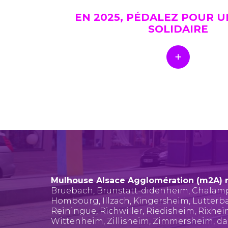
EN 2025, PÉDALEZ POUR 
SOLIDAIRE
Mulhouse Alsace Agglomération (m2A) 
Bruebach
,
Brunstatt-didenheim
,
Chalam
Hombourg
,
Illzach
,
Kingersheim
,
Lutterb
Reiningue
,
Richwiller
,
Riedisheim
,
Rixhe
Wittenheim
,
Zillisheim
,
Zimmersheim
, d