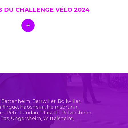
S DU CHALLENGE VÉLO 2024
,
Battenheim
,
Berrwiller
,
Bollwiller
,
lfingue
,
Habsheim
,
Heimsbrunn
,
im
,
Petit-Landau
,
Pfastatt
,
Pulversheim
,
-Bas
,
Ungersheim
,
Wittelsheim
,