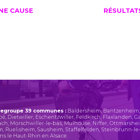
UNE CAUSE
RÉSULTAT
regroupe 39 communes :
Baldersheim
,
Bantzenheim
pé
,
Dietwiller
,
Eschentzwiller
,
Feldkirch
,
Flaxlanden
,
Ga
ach
,
Morschwiller-le-bas
,
Mulhouse
,
Niffer
,
Ottmarshe
im
,
Ruelisheim
,
Sausheim
,
Staffelfelden
,
Steinbrunn-le
ans le Haut-Rhin en Alsace.