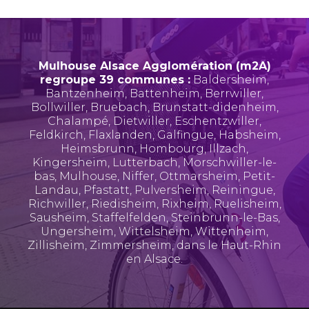
Mulhouse Alsace Agglomération (m2A)
regroupe 39 communes :
Baldersheim
,
Bantzenheim
,
Battenheim
,
Berrwiller
,
Bollwiller
,
Bruebach
,
Brunstatt-didenheim
,
Chalampé
,
Dietwiller
,
Eschentzwiller
,
Feldkirch
,
Flaxlanden
,
Galfingue
,
Habsheim
,
Heimsbrunn
,
Hombourg
,
Illzach
,
Kingersheim
,
Lutterbach
,
Morschwiller-le-
bas
,
Mulhouse
,
Niffer
,
Ottmarsheim
,
Petit-
Landau
,
Pfastatt
,
Pulversheim
,
Reiningue
,
Richwiller
,
Riedisheim
,
Rixheim
,
Ruelisheim
,
Sausheim
,
Staffelfelden
,
Steinbrunn-le-Bas
,
Ungersheim
,
Wittelsheim
,
Wittenheim
,
Zillisheim
,
Zimmersheim
, dans le Haut-Rhin
en Alsace.