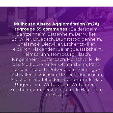
Mulhouse Alsace Agglomération (m2A)
regroupe 39 communes :
Baldersheim
,
Bantzenheim
,
Battenheim
,
Berrwiller
,
Bollwiller
,
Bruebach
,
Brunstatt-didenheim
,
Chalampé
,
Dietwiller
,
Eschentzwiller
,
Feldkirch
,
Flaxlanden
,
Galfingue
,
Habsheim
,
Heimsbrunn
,
Hombourg
,
Illzach
,
Kingersheim
,
Lutterbach
,
Morschwiller-le-
bas
,
Mulhouse
,
Niffer
,
Ottmarsheim
,
Petit-
Landau
,
Pfastatt
,
Pulversheim
,
Reiningue
,
Richwiller
,
Riedisheim
,
Rixheim
,
Ruelisheim
,
Sausheim
,
Staffelfelden
,
Steinbrunn-le-Bas
,
Ungersheim
,
Wittelsheim
,
Wittenheim
,
Zillisheim
,
Zimmersheim
, dans le Haut-Rhin
en Alsace.