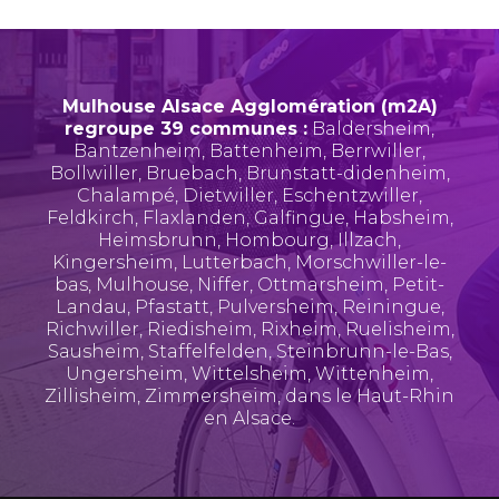
Mulhouse Alsace Agglomération (m2A)
regroupe 39 communes :
Baldersheim
,
Bantzenheim
,
Battenheim
,
Berrwiller
,
Bollwiller
,
Bruebach
,
Brunstatt-didenheim
,
Chalampé
,
Dietwiller
,
Eschentzwiller
,
Feldkirch
,
Flaxlanden
,
Galfingue
,
Habsheim
,
Heimsbrunn
,
Hombourg
,
Illzach
,
Kingersheim
,
Lutterbach
,
Morschwiller-le-
bas
,
Mulhouse
,
Niffer
,
Ottmarsheim
,
Petit-
Landau
,
Pfastatt
,
Pulversheim
,
Reiningue
,
Richwiller
,
Riedisheim
,
Rixheim
,
Ruelisheim
,
Sausheim
,
Staffelfelden
,
Steinbrunn-le-Bas
,
Ungersheim
,
Wittelsheim
,
Wittenheim
,
Zillisheim
,
Zimmersheim
, dans le Haut-Rhin
en Alsace.